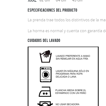
XXXL
82 cm
64 cm
45 cm
ESPECIFICACIONES DEL PRODUCTO
La prenda trae todos los distintivos de la m
La horma es normal y cuenta con garantía de
CUIDADOS DEL LAVADO