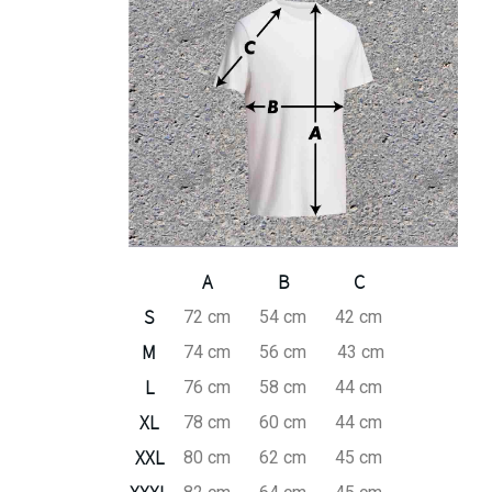
A
B
C
S
72 cm
54 cm
42 cm
M
74 cm
56 cm
43 cm
L
76 cm
58 cm
44 cm
XL
78 cm
60 cm
44 cm
XXL
80 cm
62 cm
45 cm