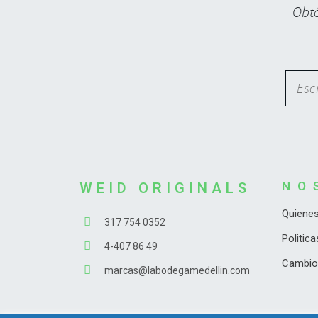
Obté
NO
WEID ORIGINALS
Quiene
317 754 0352
Politic
4-407 86 49
Cambio
marcas@labodegamedellin.com